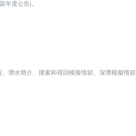
I當年度公告)。
程、潛水簡介、搜索和尋回模擬情節、深潛模擬情節