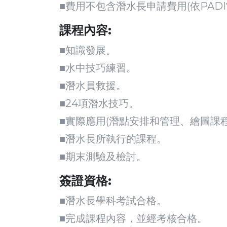
■費用不包含潛水長申請費用(依PAD
課程內容:
■知識發展。
■水中技巧練習。
■潛水員救援。
■24項潛水技巧。
■實際應用(潛點安排和管理、繪圖課
■潛水長所執行的課程。
■期末測驗及檢討。
簽證資格:
■潛水長學科考試合格。
■完成課程內容，並經考核合格。