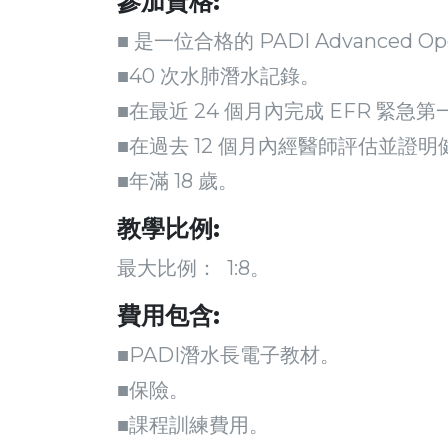
參加資格:
■ 是一位合格的 PADI Advanced O
■40 次水肺潛水記錄。
■在最近 24 個月內完成 EFR 緊急第一反
■在過去 12 個月內經醫師評估並證
■年滿 18 歲。
教學比例:
最大比例： 1:8。
費用包含:
■PADI潛水長電子教材。
■保險。
■課程訓練費用。